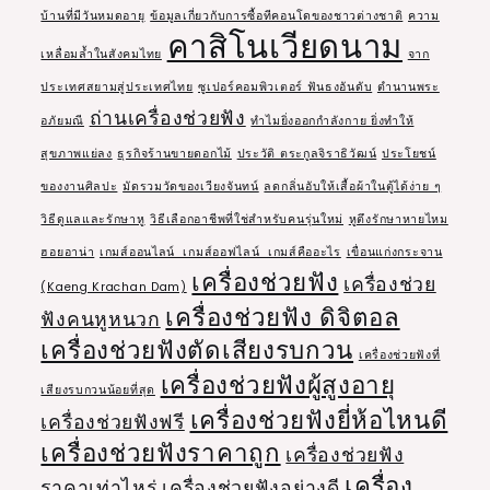
บ้านที่มีวันหมดอายุ
ข้อมูลเกี่ยวกับการซื้อทีคอนโดของชาวต่างชาติ
ความ
คาสิโนเวียดนาม
เหลื่อมล้ำในสังคมไทย
จาก
ประเทศสยามสู่ประเทศไทย
ซูเปอร์คอมพิวเตอร์ ฟันธงอันดับ
ตำนานพระ
ถ่านเครื่องช่วยฟัง
อภัยมณี
ทำไมยิ่งออกกำลังกาย ยิ่งทำให้
สุขภาพแย่ลง
ธุรกิจร้านขายดอกไม้
ประวัติ ตระกูลจิราธิวัฒน์
ประโยชน์
ของงานศิลปะ
มัดรวมวัดของเวียงจันทน์
ลดกลิ่นอับให้เสื้อผ้าในตู้ได้ง่าย ๆ
วิธีดูแลและรักษาหู
วิธีเลือกอาชีพที่ใช่สำหรับคนรุ่นใหม่
หูตึงรักษาหายไหม
ฮอยอาน่า
เกมส์ออนไลน์ เกมส์ออฟไลน์ เกมส์คืออะไร
เขื่อนแก่งกระจาน
เครื่องช่วยฟัง
เครื่องช่วย
(Kaeng Krachan Dam)
เครื่องช่วยฟัง ดิจิตอล
ฟังคนหูหนวก
เครื่องช่วยฟังตัดเสียงรบกวน
เครื่องช่วยฟังที่
เครื่องช่วยฟังผู้สูงอายุ
เสียงรบกวนน้อยที่สุด
เครื่องช่วยฟังยี่ห้อไหนดี
เครื่องช่วยฟังฟรี
เครื่องช่วยฟังราคาถูก
เครื่องช่วยฟัง
เครื่อง
ราคาเท่าไหร่
เครื่องช่วยฟังอย่างดี