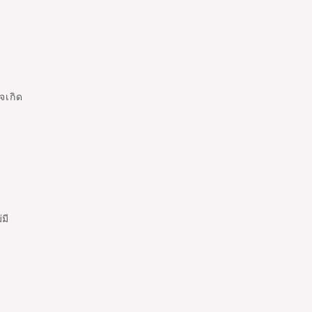
จเกิด
มี