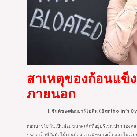
สาเหตุของก้อนแข็ง
ภายนอก
ซีสต์ของต่อมบาร์โธลิน (Bartholin’s C
ต่อมบาร์โธลินเป็นต่อมขนาดเล็กที่อยู่บริเวณปากช่องคลอด
ขนาดเล็กที่สัมผัสได้เป็นก้อน อาจมีขนาดเล็กและไม่เจ