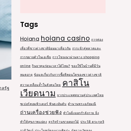
Tags
hoiana casino
Hoiana
การท่อง
เที่ยวที่ชาวต่างชาตินิยมมาเที่ยวกัน
การเข้าสู่ตลาดและ
การขยายตัวในเอเชีย
การโฆษณาผ่านทาง shopping
online
กินยาคุมก่อนเวลาได้ไหม?
ของใช้ในบ้านที่มีวัน
หมดอายุ
ข้อมูลเกี่ยวกับการซื้อทีคอนโดของชาวต่างชาติ
คาสิโน
ความเหลื่อมล้ำในสังคมไทย
าลรัฐ
เวียดนาม
จากประเทศสยามสู่ประเทศไทย
ซูเปอร์คอมพิวเตอร์ ฟันธงอันดับ
ตำนานพระอภัยมณี
ถ่านเครื่องช่วยฟัง
ทำไมยิ่งออกกำลังกาย ยิ่ง
ทำให้สุขภาพแย่ลง
ธุรกิจร้านขายดอกไม้
ประวัติ ตระกูลจิ
ราธิวัฒน์
ประโยชน์ของงานศิลปะ
มัดรวมวัดของ