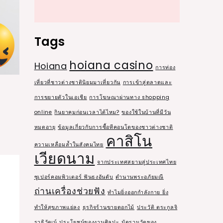
Tags
hoiana casino
Hoiana
การท่อง
เที่ยวที่ชาวต่างชาตินิยมมาเที่ยวกัน
การเข้าสู่ตลาดและ
การขยายตัวในเอเชีย
การโฆษณาผ่านทาง shopping
online
กินยาคุมก่อนเวลาได้ไหม?
ของใช้ในบ้านที่มีวัน
หมดอายุ
ข้อมูลเกี่ยวกับการซื้อทีคอนโดของชาวต่างชาติ
คาสิโน
ความเหลื่อมล้ำในสังคมไทย
เวียดนาม
จากประเทศสยามสู่ประเทศไทย
ซูเปอร์คอมพิวเตอร์ ฟันธงอันดับ
ตำนานพระอภัยมณี
ถ่านเครื่องช่วยฟัง
ทำไมยิ่งออกกำลังกาย ยิ่ง
ทำให้สุขภาพแย่ลง
ธุรกิจร้านขายดอกไม้
ประวัติ ตระกูลจิ
ราธิวัฒน์
ประโยชน์ของงานศิลปะ
มัดรวมวัดของ